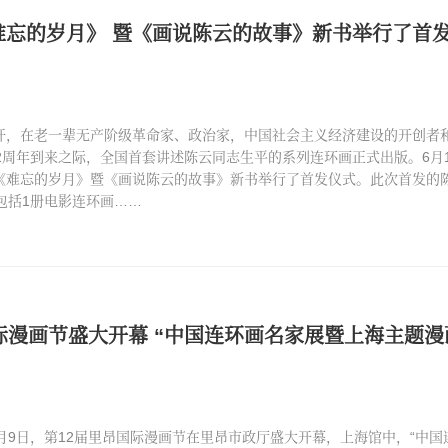
难忘的岁月》 暨《画说陈云的故事》新书举行了首
开，在老一辈无产阶级革命家、政治家，中国社会主义经济建设的开创者
2周年到来之际，全国首套讲述陈云同志生平的系列连环画正式出版。6月1
《难忘的岁月》暨《画说陈云的故事》新书举行了首发仪式。此次首发的
包括1册电影连环画……
际漫画节盛大开幕 “中国连环画名家展暨上海主题漫
日，第12届里昂国际漫画节在里昂市政厅盛大开幕，上海馆中，“中国