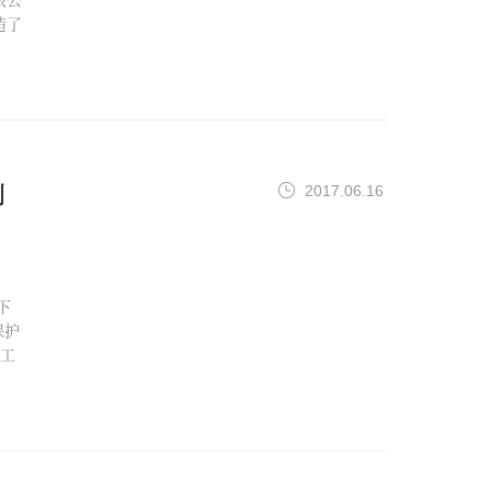
造了
2017.06.16
例
下
保护
护工