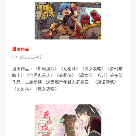
漫画作品
2021-12-07
漫画作品：《斯诺游戏》《女驸马》《庶女攻略》《梦幻猫
骑士》《宅男也是人》《减肥侠》《恶女三十八计》等多部
作品，主题新颖，深受都市年轻人群喜爱。《斯诺游戏》
《女驸马》《庶女攻略》 …