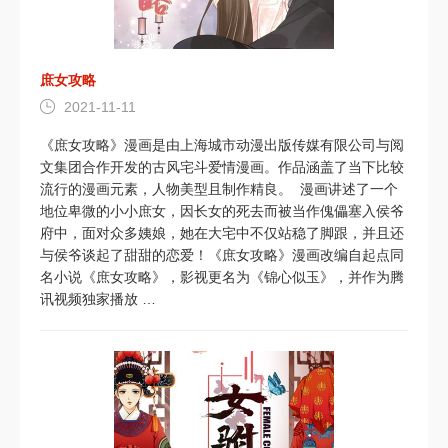
庶女攻略
2021-11-11
《庶女攻略》漫画是由上海城市动漫出版传媒有限公司与阅
文集团合作开发的古风宅斗爱情漫画。作品涵盖了当下比较
流行的漫画元素，人物美型且制作精良。 漫画讲述了一个
地位卑微的小小庶女，因长女的死去而被当作傀儡塞入侯爷
府中，面对众多姨娘，她在大宅中不仅站稳了脚跟，并且还
与侯爷谈起了甜甜的恋爱！《庶女攻略》漫画改编自起点同
名小说《庶女攻略》，影视更名为《锦心似玉》，并作为腾
讯视频独家播放 …